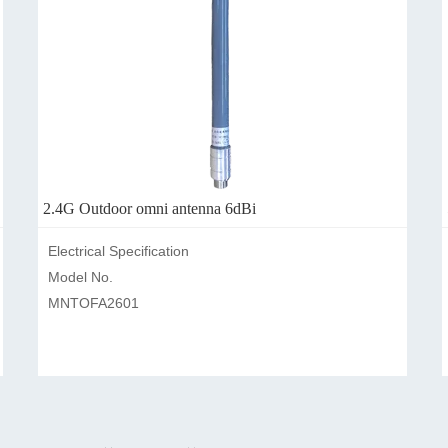
2.4G Outdoor omni antenna 6dBi
Electrical Specification                                                                                            
Model No.                                                                                      
MNTOFA2601                                  