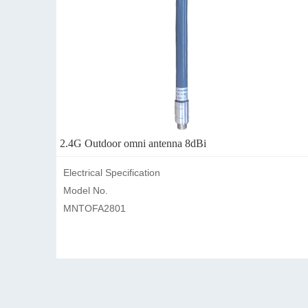
2.4G Outdoor omni antenna 8dBi
Electrical Specification                                                                                            
Model No.                                                                                      
MNTOFA2801                                  