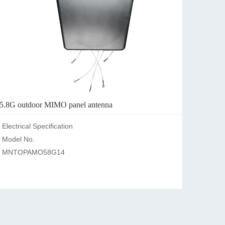
5.8G outdoor MIMO panel antenna
Electrical Specification                                                                                            
Model No.                                                                                     
MNTOPAMO58G14                                