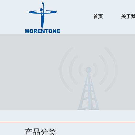
首页
关于
产品分类