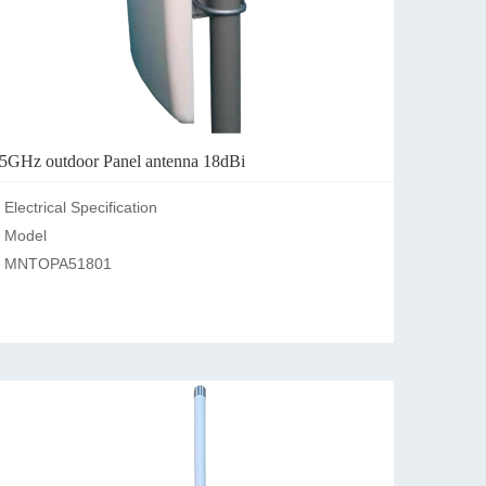
5GHz outdoor Panel antenna 18dBi
Electrical Specification                                                                                            
Model                                                                            
MNTOPA51801                                               