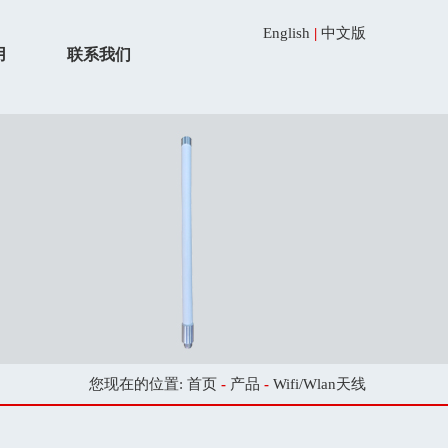
English
|
中文版
用
联系我们
您现在的位置:
首页
-
产品
-
Wifi/Wlan天线