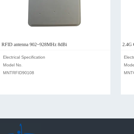
RFID antenna 902~928MHz 8dBi
2.4G 
Electrical Specification                                                                                            
Electrical Specification   
Model No.                                                                                      
Model No.                                        
MNTRFID90108                                
MNTOFA