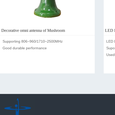
Decorative omni antenna of Mushroom
LED D
Supporting 806~960/1710~2500MHz

LED D
Good durable performance
Supo
Used 