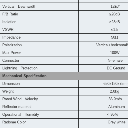
Vertical Beamwidth
12±3º
F/B Ratio
≥20dB
Isolation
≥28dB
VSWR
≤1.5
Impedance
50Ω
Polarization
Vertical+horizontal/
Max.Power
100W
Connector
N-female
L
ightning Protection
DC Ground
Mechanical Specification
Dimension
650x180x75m
Weight
2.8kg
Rated Wind Velocity
36.9m/s
Reflector material
Aluminum
Operational Humidity
< 95
％
Radome Color
Grey white