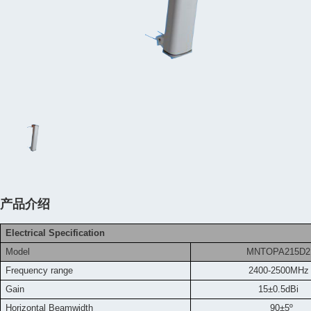
产品介绍
Electrical Specification
Model
MNTOPA215D2
Frequency range
2400-2500MHz
Gain
15±0.5dBi
Horizontal Beamwidth
90±5º