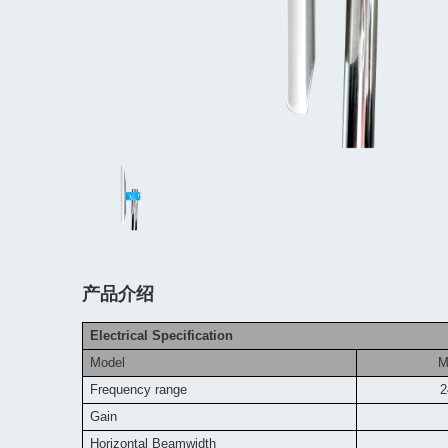
产品介绍
Electrical Specification
Model
M
Frequency range
2
Gain
Horizontal Beamwidth