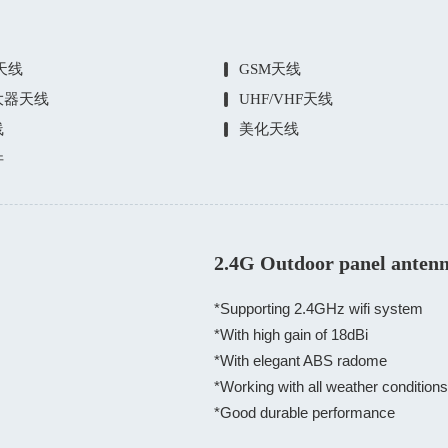
E天线
GSM天线
大器天线
UHF/VHF天线
线
美化天线
件
2.4G Outdoor panel anten
*Supporting 2.4GHz wifi system

*With high gain of 18dBi

*With elegant ABS radome

*Working with all weather conditions

*Good durable performance