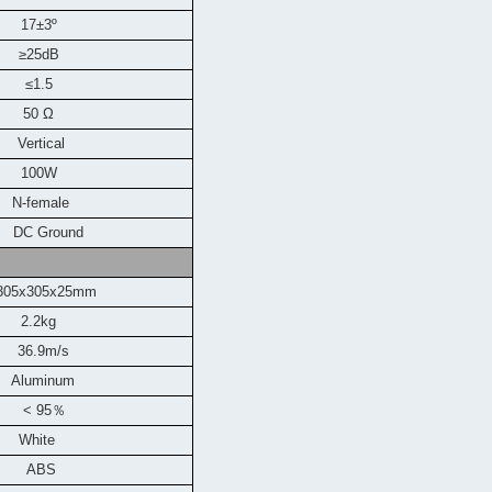
17±3º
≥25dB
≤1.5
50 Ω
Vertical
100W
N-female
round
305x305x25mm
2.2kg
36.9m
/s
Aluminum
< 95
％
White
BS