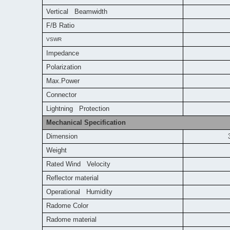
Vertical Beamwidth
F/B Ratio
VSWR
Impedance
Polarization
Max.Power
Connector
L
ightning Protection
DC G
Mechanical Specification
Dimension
Weight
Rated Wind Velocity
Reflector material
Operational Humidity
Radome Color
Radome material
A