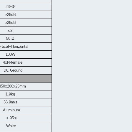
23±3º
≥28dB
≥28dB
≤2
50 Ω
ical+Horizontal
100W
4xN-female
round
450x200x25mm
1.9kg
36.9m
/s
Aluminum
< 95
％
White