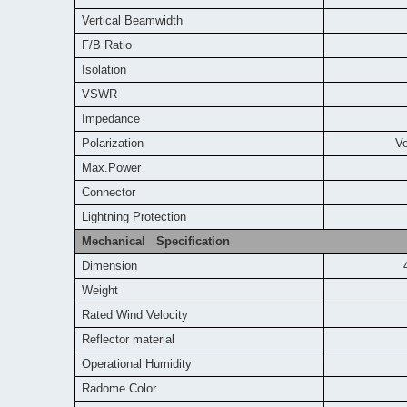
Vertical Beamwidth
F/B Ratio
Isolation
VSWR
Impedance
Polarization
Vert
Max.Power
Connector
L
ightning Protection
DC G
Mechanical Specification
Dimension
Weight
Rated Wind Velocity
Reflector material
Operational Humidity
Radome Color