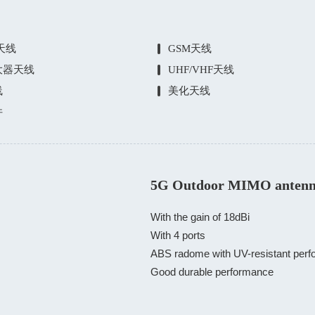
E天线
GSM天线
大器天线
UHF/VHF天线
线
美化天线
件
5G Outdoor MIMO anten
With the gain of 18dBi

With 4 ports

ABS radome with UV-resistant perfo
Good durable performance