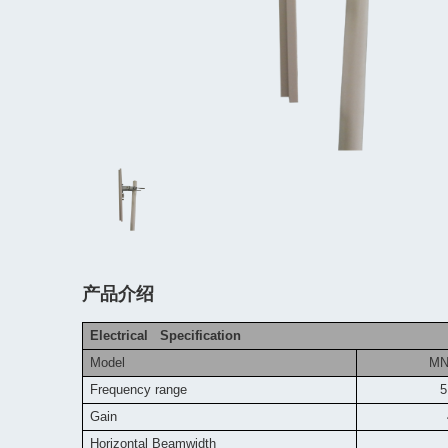
产品介绍
Electrical Specification
Model
MN
Frequency range
5
Gain
Horizontal Beamwidth