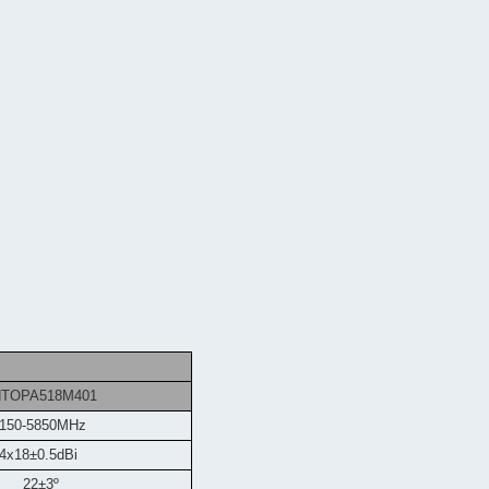
TOPA518M401
150-5850MHz
4x18±0.5dBi
22±3º