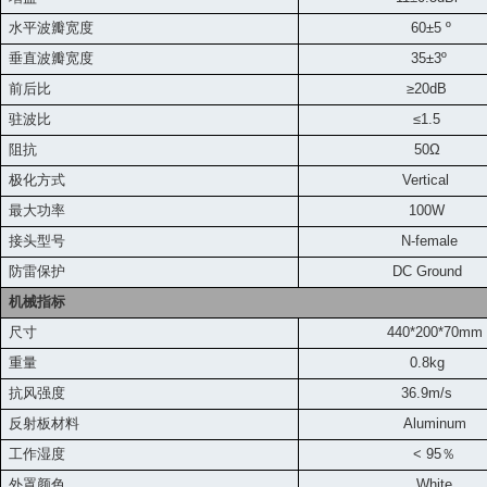
水平波瓣宽度
60±5 º
垂直波瓣宽度
35±3º
前后比
≥20dB
驻波比
≤1.5
阻抗
50Ω
极化方式
Vertical
最大功率
100W
接头型号
N-female
防雷保护
DC Ground
机械指标
尺寸
440*200*70mm
重量
0.8kg
抗风强度
36.9m
/s
反射板材料
Aluminum
工作湿度
< 95
％
外罩颜色
White