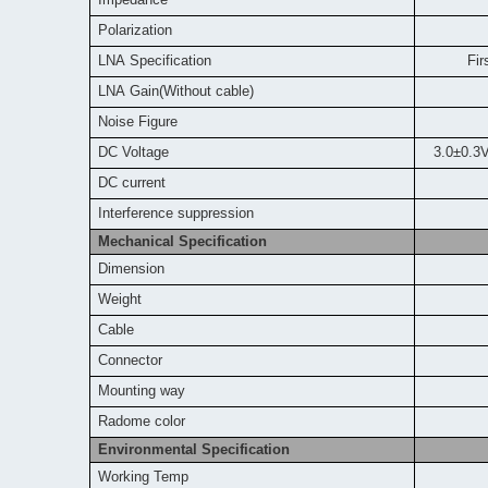
Polarization
LNA Specification
Fir
LNA Gain(Without cable)
Noise Figure
DC Voltage
3.0±0.3
DC current
Interference suppression
Mechanical Specification
Dimension
Weight
Cable
Connector
Mounting way
Radome color
Environmental Specification
Working Temp