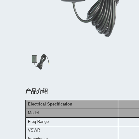
产品介绍
Electrical Specification
Model
Freq
Range
VSWR
Impedance