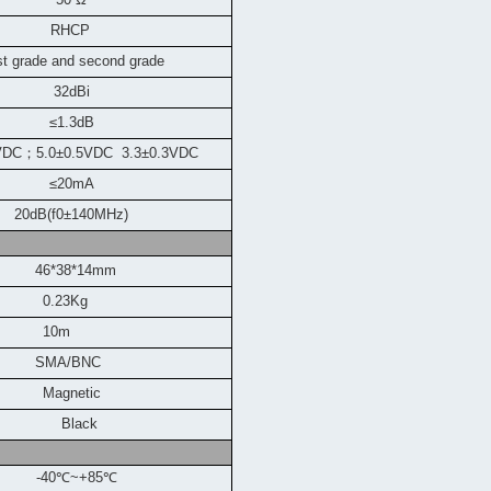
RHCP
st grade and second grade
32dBi
≤1.3dB
VDC
；
5.0±0.5VDC 3.3±0.3VDC
≤20mA
20dB(f0±140MHz)
46*38*14mm
0.23Kg
10m
SMA/BNC
Magnetic
Black
-40
℃
~+85
℃