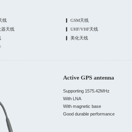
E天线
GSM天线
大器天线
UHF/VHF天线
线
美化天线
件
Active GPS antenna
Supporting 1575.42MHz

With LNA

With magnetic base

Good durable performance