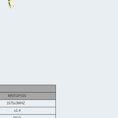
MNTGPS01
1575±3MHZ
≤1.4
50 Ω