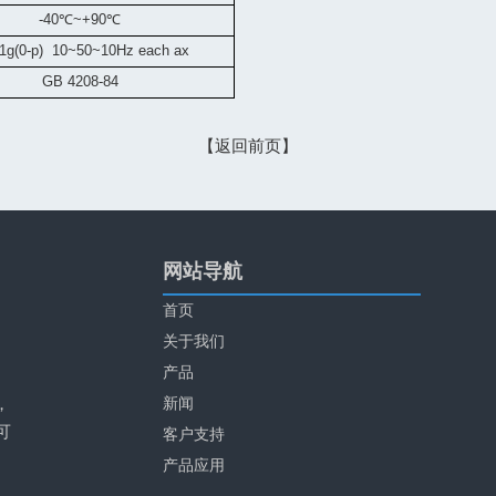
-40
℃
~+90
℃
1g
(0-p) 10~50~10Hz each ax
GB 4208-84
【返回前页】
网站导航
首页
关于我们
产品
，
新闻
可
客户支持
产品应用