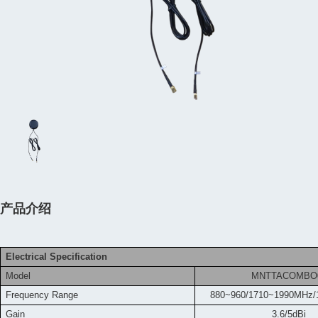
产品介绍
Electrical Specification
Model
MNTTACOMBO
Frequency
Range
880~960/1710~1990MHz/
Gain
3.6/5dBi