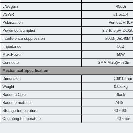
LNA gain
45dBi
VSWR
≤
1.5
≤
1.4
Polarization
Vertical/RHC
Power consumption
2.7 to 5.5V DC/
Interference suppression
20dB(f0±140MH
Impedance
50Ω
Max.Power
50W
Connector
SMA-Male(with 3m 
Mechanical Specification
Dimension
¢38*13mm
Weight
0.025kg
Radome Color
Black
Radome material
ABS
Storage temperature
-40
～
90
º
Operating temperature
-40
～
55
º