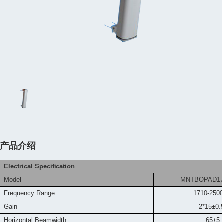
产品介绍
Electrical Specification
Model
MNTBOPAD17
Frequency
Range
1710-250
Gain
2*15±0.5d
Horizontal Beamwidth
65±5 