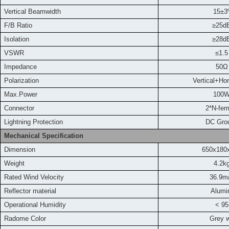
Vertical Beamwidth
15±3
F/B Ratio
≥25d
Isolation
≥28d
VSWR
≤1.5
Impedance
50Ω
Polarization
Vertical+Horizo
Max.Power
100
Connector
2*N-fem
L
ightning Protection
DC Gro
Mechanical Specification
Dimension
650x18
Weight
4.2k
Rated Wind Velocity
36.9m
Reflector material
Alumi
Operational Humidity
< 95
Radome Color
Grey w