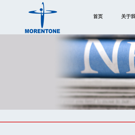
首页
关于