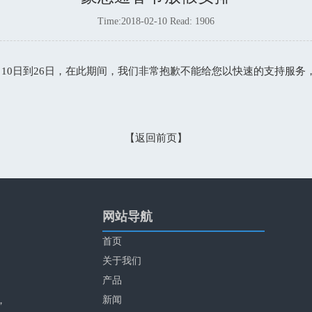
Time:2018-02-10 Read: 1906
10日到26日，在此期间，我们非常抱歉不能给您以快速的支持服
【返回前页】
网站导航
首页
关于我们
产品
，
新闻