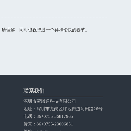
务，请理解，同时也祝您过一个祥和愉快的春节。
联系我们
深圳市蒙恩通科技有限公司
地址：深圳市龙岗区坪地街道河田路26号
电话：86+0755-36817965
传真：86+0755-23006851